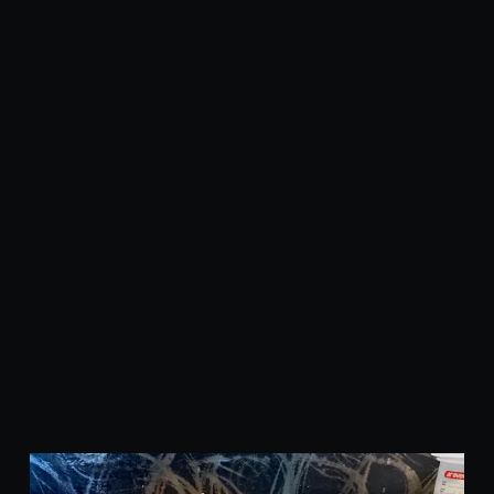
Saumon, lardons, chèvre
The Hell
Ventricina, piments, poivrons, œuf, tabasco