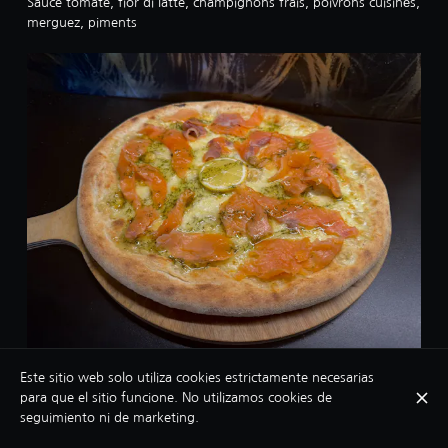
Sauce tomate, fior di latte, champignons frais, poivrons cuisinés,
merguez, piments
Kilt
Este sitio web solo utiliza cookies estrictamente necesarias
para que el sitio funcione. No utilizamos cookies de
Crème, fior di latte, citron, saumon fumé, huile d'olive à l'aneth
seguimiento ni de marketing.