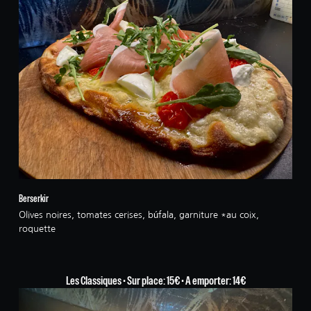
Berserkir
Olives noires, tomates cerises, búfala, garniture *au coix,
roquette
Les Classiques • Sur place: 15€ • A emporter: 14€